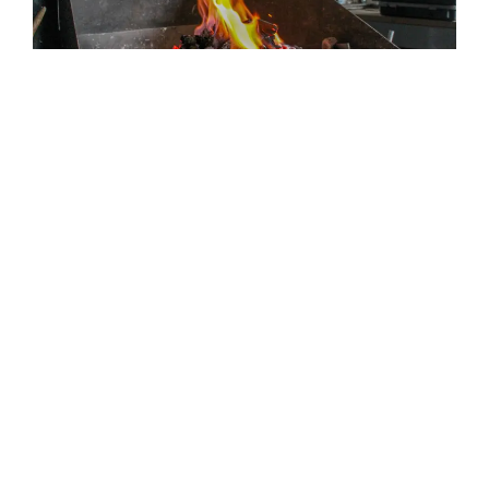
Participer à un stage de forge, c’est renouer avec
un savoir-faire millénaire. Vous devenez artisan :
vous sentez la chaleur de la forge, le poids du
marteau, la puissance de l’a matière l’acier qui se
transforme sous vos gestes.
Ce moment hors du temps réveille une fierté
profonde : fabriquer de ses mains un objet unique,
utile, durable… et le voir naître sous les coups de
marteau sur l’enclume.
CHOISISSEZ VOTRE STAGE