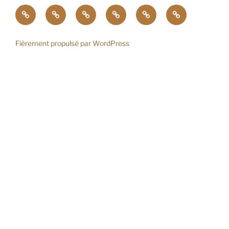
ACTU
STAGES
GRAVURES
COUTEAUX
LE
CONTACT
DE
FORGERON
FORGE
Fièrement propulsé par WordPress
EN
SAVOIE