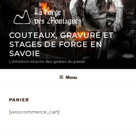
Aller
au
contenu
principal
COUTEAUX, GRAVURE ET
STAGES DE FORGE EN
SAVOIE
L'émotion intacte des gestes du passé
Menu
PANIER
[woocommerce_cart]