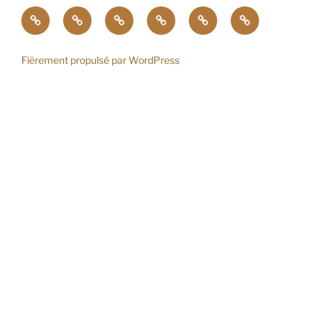
ACTU
STAGES
GRAVURES
COUTEAUX
LE
CONTACT
DE
FORGERON
FORGE
Fièrement propulsé par WordPress
EN
SAVOIE