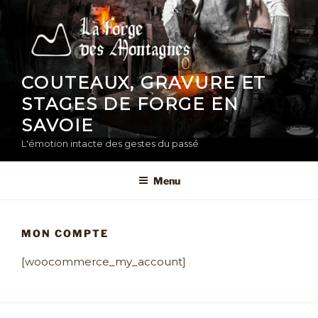
Aller
au
contenu
principal
COUTEAUX, GRAVURE ET
STAGES DE FORGE EN
SAVOIE
L'émotion intacte des gestes du passé
Menu
MON COMPTE
[woocommerce_my_account]